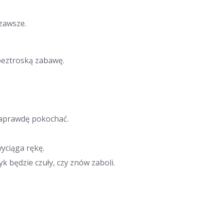
zawsze.
 beztroską zabawę.
naprawdę pokochać.
wyciąga rękę.
yk będzie czuły, czy znów zaboli.