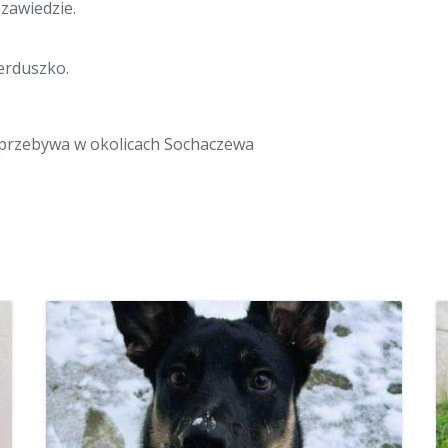
 zawiedzie.
erduszko.
a przebywa w okolicach Sochaczewa