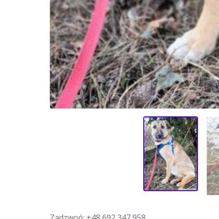
Zadzwoń:
+48 692 347 958