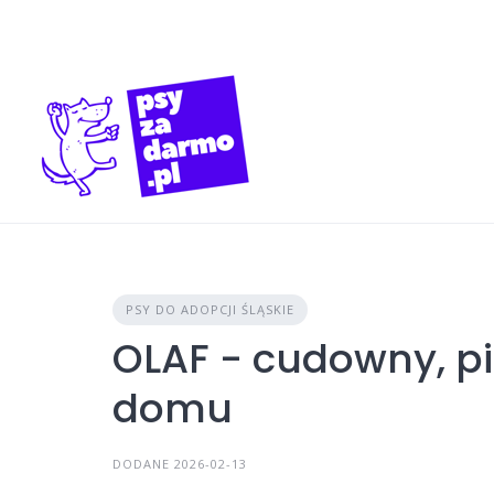
Skip
to
content
PSY DO ADOPCJI ŚLĄSKIE
OLAF - cudowny, p
domu
DODANE 2026-02-13