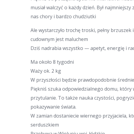
musiał walczyć o każdy dzień. Był najmniejszy 
nas chory i bardzo chudziutki
Ale wystarczyło trochę troski, pełny brzuszek 
cudownym jest maluchem
Dziś nadrabia wszystko — apetyt, energię i rad
Ma około 8 tygodni
Waży ok. 2 kg
W przyszłości będzie prawdopodobnie średniej
Piękniś szuka odpowiedzialnego domu, który wie
przytulanie. To także nauka czystości, pogryzi
pokazywanie świata.
W zamian dostaniecie wiernego przyjaciela, k
serduszkiem
Przebywa w Wieluniu woj. łódzkie