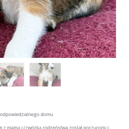
a odpowiedzialnego domu
zem z mamą i czwórką rodzeństwa został porzucony i