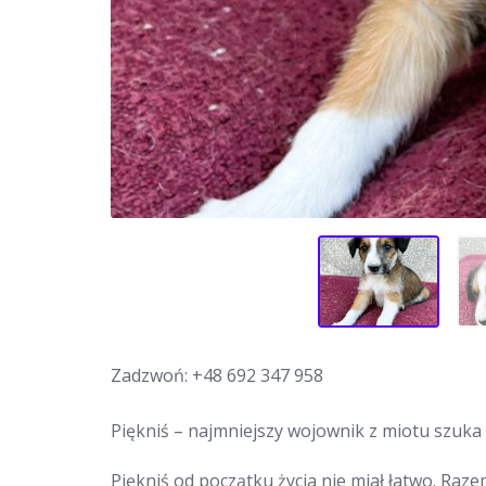
Zadzwoń:
+48 692 347 958
Piękniś – najmniejszy wojownik z miotu szuk
Piękniś od początku życia nie miał łatwo. Ra