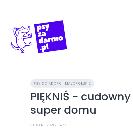
Skip
to
content
PSY DO ADOPCJI MAŁOPOLSKIE
PIĘKNIŚ - cudowny
super domu
DODANE 2026-05-23