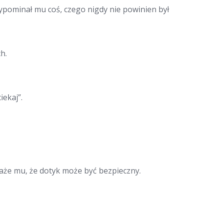
ypominał mu coś, czego nigdy nie powinien był
h.
iekaj”.
aże mu, że dotyk może być bezpieczny.