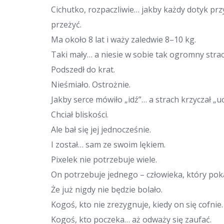
Cichutko, rozpaczliwie… jakby każdy dotyk prz
przeżyć.
Ma około 8 lat i waży zaledwie 8–10 kg.
Taki mały… a niesie w sobie tak ogromny strac
Podszedł do krat.
Nieśmiało. Ostrożnie.
Jakby serce mówiło „idź”… a strach krzyczał „uc
Chciał bliskości.
Ale bał się jej jednocześnie.
I został… sam ze swoim lękiem.
Pixelek nie potrzebuje wiele.
On potrzebuje jednego – człowieka, który pok
Że już nigdy nie będzie bolało.
Kogoś, kto nie zrezygnuje, kiedy on się cofnie.
Kogoś, kto poczeka… aż odważy się zaufać.