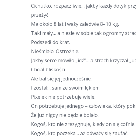
Cichutko, rozpaczliwie… jakby każdy dotyk prz
przeżyć.
Ma około 8 lat i waży zaledwie 8–10 kg.
Taki mały… a niesie w sobie tak ogromny strac
Podszedł do krat.
Nieśmiało. Ostrożnie.
Jakby serce mówiło „idź”… a strach krzyczał „uc
Chciał bliskości.
Ale bał się jej jednocześnie.
I został… sam ze swoim lękiem.
Pixelek nie potrzebuje wiele.
On potrzebuje jednego – człowieka, który pok
Że już nigdy nie będzie bolało.
Kogoś, kto nie zrezygnuje, kiedy on się cofnie.
Kogoś, kto poczeka… aż odważy się zaufać.