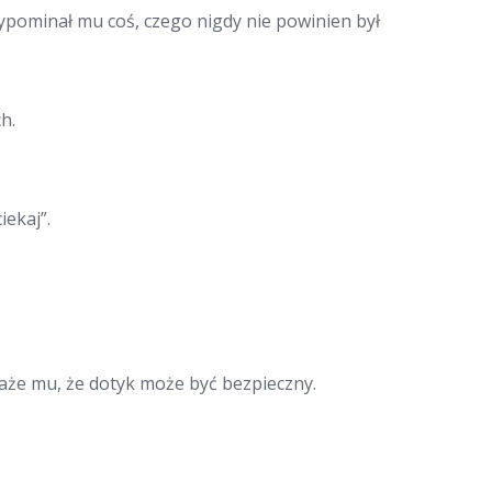
ypominał mu coś, czego nigdy nie powinien był
h.
iekaj”.
aże mu, że dotyk może być bezpieczny.