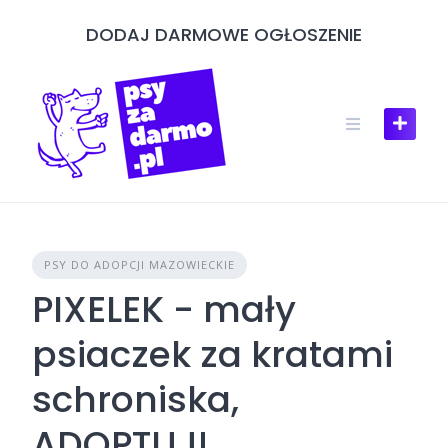
Skip
DODAJ DARMOWE OGŁOSZENIE
to
content
PSY DO ADOPCJI MAZOWIECKIE
PIXELEK - mały
psiaczek za kratami
schroniska,
ADOPTUJ!