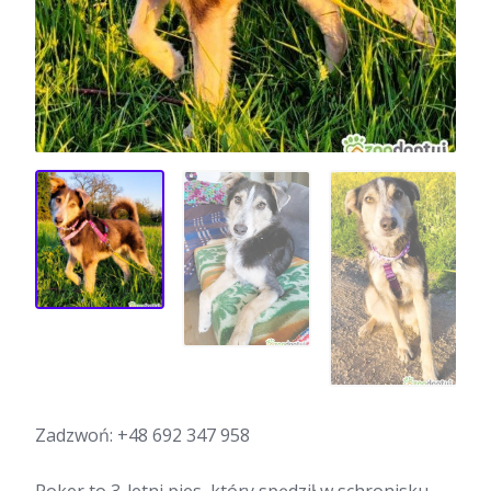
Zadzwoń:
+48 692 347 958
Poker to 3-letni pies, który spędził w schronisku