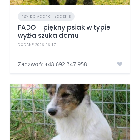
PSY DO ADOPCJI ŁÓDZKIE
FADO - piękny psiak w typie
wyżła szuka domu
DODANE 2026-06-17
Zadzwoń:
+48 692 347 958