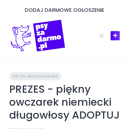
Skip
DODAJ DARMOWE OGŁOSZENIE
to
content
PSY DO ADOPCJI ŁÓDZKIE
PREZES - piękny
owczarek niemiecki
długowłosy ADOPTUJ