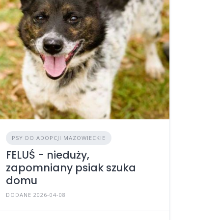
PSY DO ADOPCJI MAZOWIECKIE
FELUŚ - nieduży,
zapomniany psiak szuka
domu
DODANE 2026-04-08