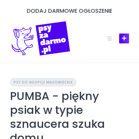
Skip
DODAJ DARMOWE OGŁOSZENIE
to
content
PSY DO ADOPCJI MAZOWIECKIE
PUMBA - piękny
psiak w typie
sznaucera szuka
domu