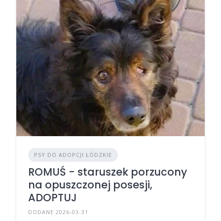
PSY DO ADOPCJI ŁÓDZKIE
ROMUŚ - staruszek porzucony
na opuszczonej posesji,
ADOPTUJ
DODANE 2026-03-31