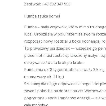
Zadzwoń:
+48 692 347 958
Pumba szuka domu!
Pumba – mały wojownik, który mimo trudnego st
ludzi. Urodził się w polu razem ze swoim rodze
rozpocząć nowy rozdział u boku kochającej ro
To prawdziwy psí dzieciak — wszędzie go pełno
przedmiot musi zostać sprawdzony małymi ząb
odkrywanie świata krok po kroku.
Pumba ma ok. 8 tygodni, obecnie waży 3,5 kg.
(mama waży ok. 11 kg)
Szukamy dla niego odpowiedzialnego i cierpli
zasad i pokocha na dobre i na złe. Wychowani
pogryzione kapcie i mnóstwo energii — ale w 
całe mnóstwo