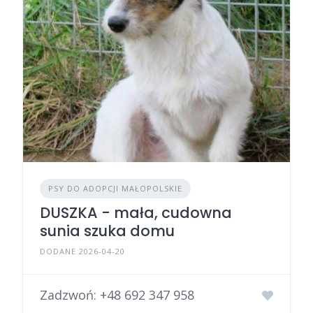
PSY DO ADOPCJI MAŁOPOLSKIE
DUSZKA - mała, cudowna
sunia szuka domu
DODANE 2026-04-20
Zadzwoń:
+48 692 347 958