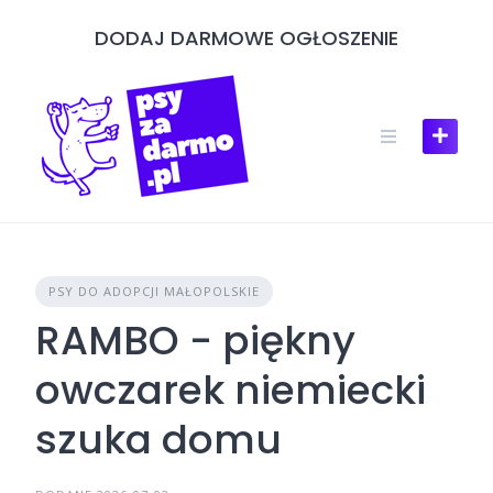
Skip
DODAJ DARMOWE OGŁOSZENIE
to
content
PSY DO ADOPCJI MAŁOPOLSKIE
RAMBO - piękny
owczarek niemiecki
szuka domu