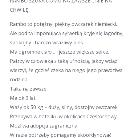
RAMBO SZUKA DOMU NA ZAWSZE… NIE NA
CHWILĘ
Rambo to potężny, piękny owczarek niemiecki…
Ale pod tą imponującą sylwetką kryje się łagodny,
spokojny i bardzo wrażliwy pies.
Ma ogromne ciało… i jeszcze większe serce.
Patrzy w człowieka z taką ufnością, jakby wciąż
wierzył, że gdzieś czeka na niego jego prawdziwa
rodzina.
Taka na zawsze.
Ma ok 9 lat
Waży ok 50 kg – duży, silny, dostojny owczarek
Przebywa w hoteliku w okolicach Częstochowy
Możliwa adopcja zagraniczna
W razie potrzeby pomagamy skoordynować