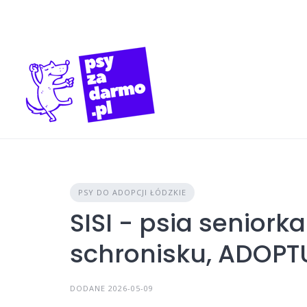
Skip
to
content
PSY DO ADOPCJI ŁÓDZKIE
SISI - psia seniorka
schronisku, ADOPT
DODANE 2026-05-09