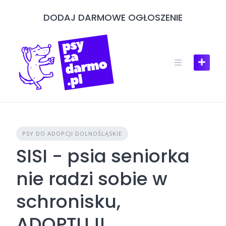
Skip
DODAJ DARMOWE OGŁOSZENIE
to
content
PSY DO ADOPCJI DOLNOŚLĄSKIE
SISI - psia seniorka
nie radzi sobie w
schronisku,
ADOPTUJ!