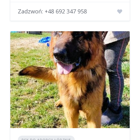
Zadzwoń:
+48 692 347 958
PSY DO ADOPCJI ŁÓDZKIE