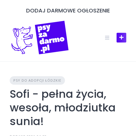
Skip
DODAJ DARMOWE OGŁOSZENIE
to
content
PSY DO ADOPCJI ŁÓDZKIE
Sofi - pełna życia,
wesoła, młodziutka
sunia!