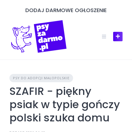
Skip
DODAJ DARMOWE OGŁOSZENIE
to
content
PSY DO ADOPCJI MAŁOPOLSKIE
SZAFIR - piękny
psiak w typie gończy
polski szuka domu