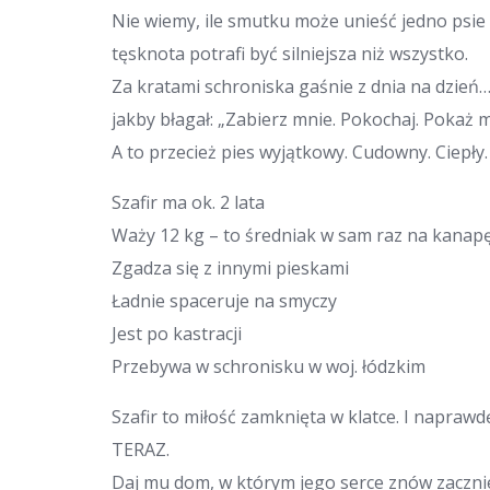
Nie wiemy, ile smutku może unieść jedno psie 
tęsknota potrafi być silniejsza niż wszystko.
Za kratami schroniska gaśnie z dnia na dzień… 
jakby błagał: „Zabierz mnie. Pokochaj. Pokaż m
A to przecież pies wyjątkowy. Cudowny. Ciepły.
Szafir ma ok. 2 lata
Waży 12 kg – to średniak w sam raz na kanapę
Zgadza się z innymi pieskami
Ładnie spaceruje na smyczy
Jest po kastracji
Przebywa w schronisku w woj. łódzkim
Szafir to miłość zamknięta w klatce. I napraw
TERAZ.
Daj mu dom, w którym jego serce znów zacznie