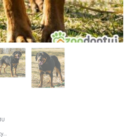
MU
ty…