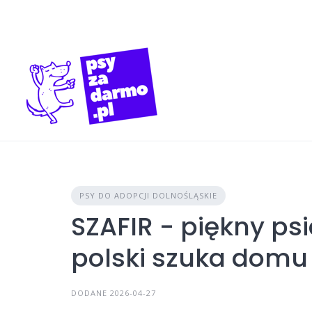
Skip
to
content
PSY DO ADOPCJI DOLNOŚLĄSKIE
SZAFIR - piękny ps
polski szuka domu
DODANE 2026-04-27