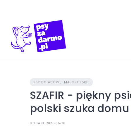
Skip
to
content
PSY DO ADOPCJI MAŁOPOLSKIE
SZAFIR - piękny ps
polski szuka domu
DODANE 2026-06-30