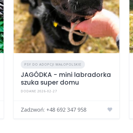
PSY DO ADOPCJI MAŁOPOLSKIE
JAGÓDKA - mini labradorka
szuka super domu
DODANE 2026-02-27
Zadzwoń:
+48 692 347 958