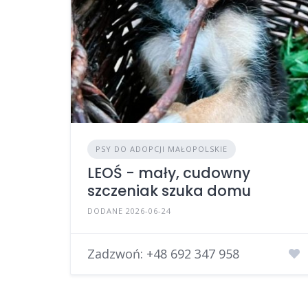
PSY DO ADOPCJI MAŁOPOLSKIE
LEOŚ - mały, cudowny
szczeniak szuka domu
DODANE 2026-06-24
Zadzwoń:
+48 692 347 958