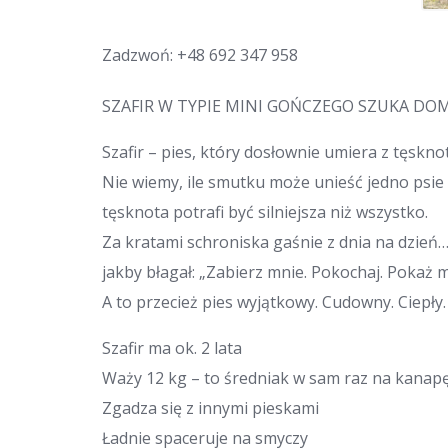
Zadzwoń:
+48 692 347 958
SZAFIR W TYPIE MINI GOŃCZEGO SZUKA DO
Szafir – pies, który dosłownie umiera z tęskno
Nie wiemy, ile smutku może unieść jedno psie 
tęsknota potrafi być silniejsza niż wszystko.
Za kratami schroniska gaśnie z dnia na dzień… 
jakby błagał: „Zabierz mnie. Pokochaj. Pokaż m
A to przecież pies wyjątkowy. Cudowny. Ciepły.
Szafir ma ok. 2 lata
Waży 12 kg – to średniak w sam raz na kanapę
Zgadza się z innymi pieskami
Ładnie spaceruje na smyczy