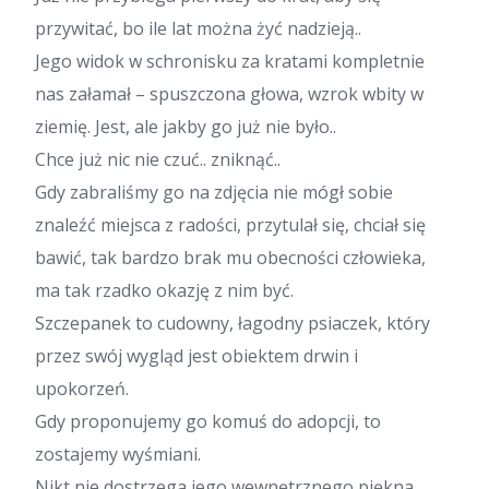
przywitać, bo ile lat można żyć nadzieją..
Jego widok w schronisku za kratami kompletnie
nas załamał – spuszczona głowa, wzrok wbity w
ziemię. Jest, ale jakby go już nie było..
Chce już nic nie czuć.. zniknąć..
Gdy zabraliśmy go na zdjęcia nie mógł sobie
znaleźć miejsca z radości, przytulał się, chciał się
bawić, tak bardzo brak mu obecności człowieka,
ma tak rzadko okazję z nim być.
Szczepanek to cudowny, łagodny psiaczek, który
przez swój wygląd jest obiektem drwin i
upokorzeń.
Gdy proponujemy go komuś do adopcji, to
zostajemy wyśmiani.
Nikt nie dostrzega jego wewnętrznego piękna,