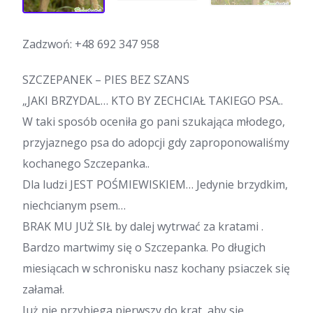
Zadzwoń:
+48 692 347 958
SZCZEPANEK – PIES BEZ SZANS
„JAKI BRZYDAL… KTO BY ZECHCIAŁ TAKIEGO PSA..
W taki sposób oceniła go pani szukająca młodego,
przyjaznego psa do adopcji gdy zaproponowaliśmy
kochanego Szczepanka..
Dla ludzi JEST POŚMIEWISKIEM… Jedynie brzydkim,
niechcianym psem…
BRAK MU JUŻ SIŁ by dalej wytrwać za kratami .
Bardzo martwimy się o Szczepanka. Po długich
miesiącach w schronisku nasz kochany psiaczek się
załamał.
Już nie przybiega pierwszy do krat, aby się