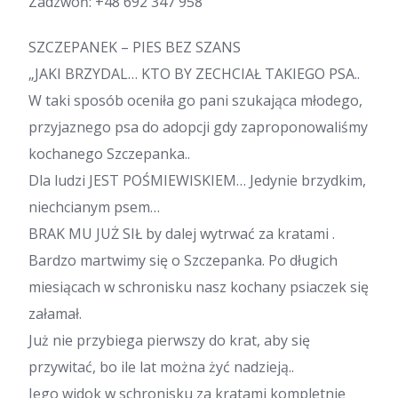
Zadzwoń:
+48 692 347 958
SZCZEPANEK – PIES BEZ SZANS
„JAKI BRZYDAL… KTO BY ZECHCIAŁ TAKIEGO PSA..
W taki sposób oceniła go pani szukająca młodego,
przyjaznego psa do adopcji gdy zaproponowaliśmy
kochanego Szczepanka..
Dla ludzi JEST POŚMIEWISKIEM… Jedynie brzydkim,
niechcianym psem…
BRAK MU JUŻ SIŁ by dalej wytrwać za kratami .
Bardzo martwimy się o Szczepanka. Po długich
miesiącach w schronisku nasz kochany psiaczek się
załamał.
Już nie przybiega pierwszy do krat, aby się
przywitać, bo ile lat można żyć nadzieją..
Jego widok w schronisku za kratami kompletnie