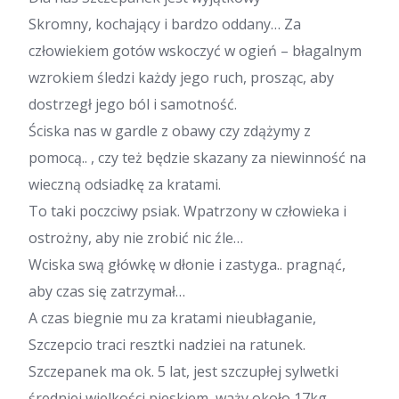
Skromny, kochający i bardzo oddany… Za
człowiekiem gotów wskoczyć w ogień – błagalnym
wzrokiem śledzi każdy jego ruch, prosząc, aby
dostrzegł jego ból i samotność.
Ściska nas w gardle z obawy czy zdążymy z
pomocą.. , czy też będzie skazany za niewinność na
wieczną odsiadkę za kratami.
To taki poczciwy psiak. Wpatrzony w człowieka i
ostrożny, aby nie zrobić nic źle…
Wciska swą główkę w dłonie i zastyga.. pragnąć,
aby czas się zatrzymał…
A czas biegnie mu za kratami nieubłaganie,
Szczepcio traci resztki nadziei na ratunek.
Szczepanek ma ok. 5 lat, jest szczupłej sylwetki
średniej wielkości pieskiem, waży około 17kg.