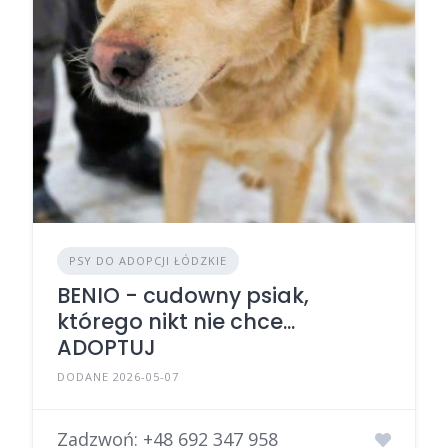
PSY DO ADOPCJI ŁÓDZKIE
BENIO - cudowny psiak,
którego nikt nie chce...
ADOPTUJ
DODANE 2026-05-07
Zadzwoń:
+48 692 347 958