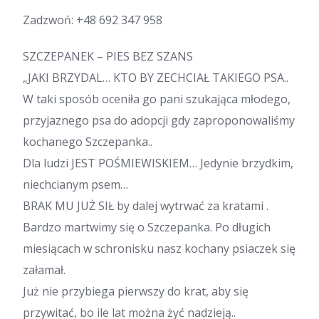
Zadzwoń:
+48 692 347 958
SZCZEPANEK – PIES BEZ SZANS
„JAKI BRZYDAL… KTO BY ZECHCIAŁ TAKIEGO PSA..
W taki sposób oceniła go pani szukająca młodego,
przyjaznego psa do adopcji gdy zaproponowaliśmy
kochanego Szczepanka..
Dla ludzi JEST POŚMIEWISKIEM… Jedynie brzydkim,
niechcianym psem…
BRAK MU JUŻ SIŁ by dalej wytrwać za kratami .
Bardzo martwimy się o Szczepanka. Po długich
miesiącach w schronisku nasz kochany psiaczek się
załamał.
Już nie przybiega pierwszy do krat, aby się
przywitać, bo ile lat można żyć nadzieją..