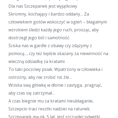
Dla nas Szczepanek jest wyjątkowy
Skromny, kochający i bardzo oddany… Za
człowiekiem gotów wskoczyć w ogień – błagalnym
wzrokiem śledzi każdy jego ruch, prosząc, aby
dostrzegł jego ból i samotność.
Ściska nas w gardle z obawy czy zdążymy z
pomocą.. , czy też będzie skazany za niewinność na
wieczną odsiadkę za kratami.
To taki poczciwy psiak. Wpatrzony w człowieka i
ostrożny, aby nie zrobić nic źle…
Wciska swą główkę w dłonie i zastyga.. pragnąć,
aby czas się zatrzymał…
A czas biegnie mu za kratami nieubłaganie,
Szczepcio traci resztki nadziei na ratunek.
Szczepanek ma ok. 5 lat, jest szczupłej sylwetki