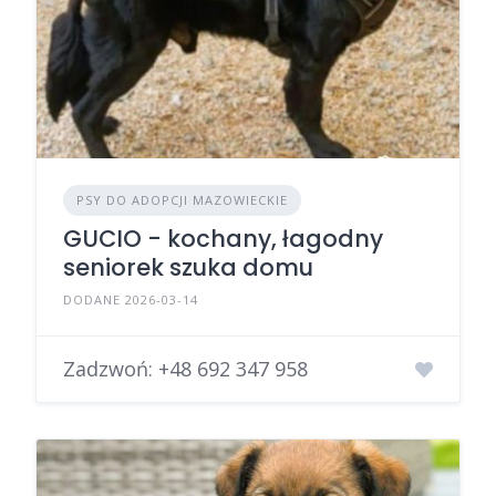
PSY DO ADOPCJI MAZOWIECKIE
GUCIO - kochany, łagodny
seniorek szuka domu
DODANE 2026-03-14
Zadzwoń:
+48 692 347 958