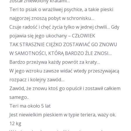
został zniewolony kratami…
Teri to psiak o wrażliwej psychice, a takie pieski
najgorzej znoszą pobyt w schronisku…
Czuje radość i chęć życia tylko w jednej chwili… Gdy
pojawia się jego ukochany – CZŁOWIEK
TAK STRASZNIE CIĘŻKO ZOSTAWIAĆ GO ZNOWU
W SAMOTNOŚCI, KTÓRĄ BARDZO ŹLE ZNOSI…
Bardzo przeżywa każdy powrót za kraty…
W jego wzroku zawsze widać wtedy przeszywajacą
rozpacz i kolejny zawód…
Zawód, że znowu ktoś go opuścił i zostawił całkiem
samego..
Teri ma około 5 lat
Jest niewielkim pieskiem w typie teriera, waży ok.
12 kg