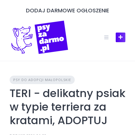
Skip
DODAJ DARMOWE OGŁOSZENIE
to
content
PSY DO ADOPCJI MAŁOPOLSKIE
TERI - delikatny psiak
w typie terriera za
kratami, ADOPTUJ