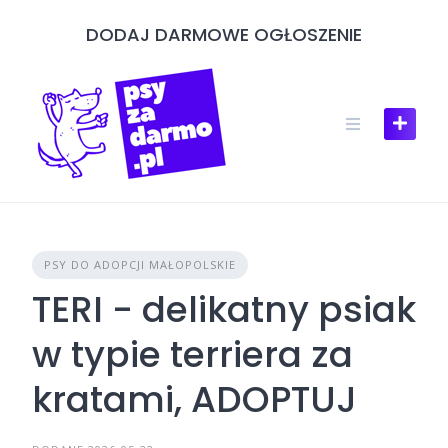
Skip
DODAJ DARMOWE OGŁOSZENIE
to
content
PSY DO ADOPCJI MAŁOPOLSKIE
TERI - delikatny psiak
w typie terriera za
kratami, ADOPTUJ