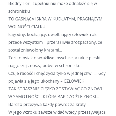
Biedny Teri, zupełnie nie może odnaleźć się w
schronisku.
TO GASNĄCA ISKRA W KUDŁATYM, PRAGNĄCYM
WOLNOŚCI CIAŁKU…
Łagodny, kochający, uwielbiający człowieka ale
przede wszystkim… przeraźliwie zrozpaczony, że
został zniewolony kratami…
Teri to psiak o wrażliwej psychice, a takie pieski
najgorzej znoszą pobyt w schronisku…
Czuje radość i chęć życia tylko w jednej chwili… Gdy
pojawia się jego ukochany – CZŁOWIEK
TAK STRASZNIE CIĘŻKO ZOSTAWIAĆ GO ZNOWU
W SAMOTNOŚCI, KTÓRĄ BARDZO ŹLE ZNOSI…
Bardzo przeżywa każdy powrót za kraty…
W jego wzroku zawsze widać wtedy przeszywajacą