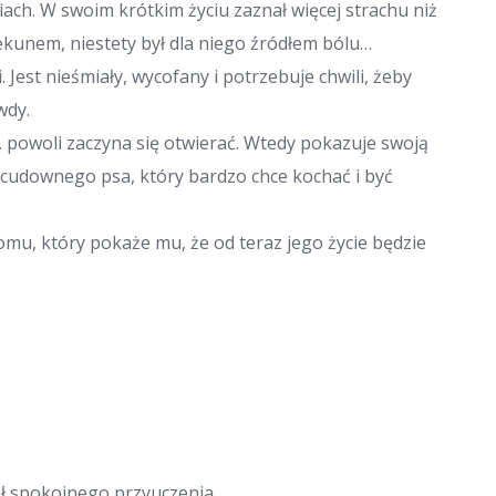
iach. W swoim krótkim życiu zaznał więcej strachu niż
iekunem, niestety był dla niego źródłem bólu…
 Jest nieśmiały, wycofany i potrzebuje chwili, żeby
wdy.
y… powoli zaczyna się otwierać. Wtedy pokazuje swoją
 cudownego psa, który bardzo chce kochać i być
mu, który pokaże mu, że od teraz jego życie będzie
ał spokojnego przyuczenia