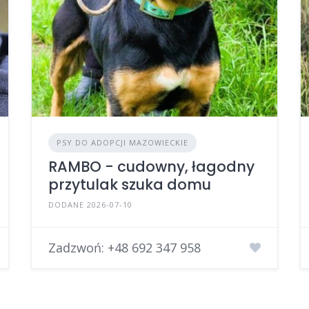
PSY DO ADOPCJI MAZOWIECKIE
RAMBO - cudowny, łagodny
przytulak szuka domu
DODANE 2026-07-10
Zadzwoń:
+48 692 347 958