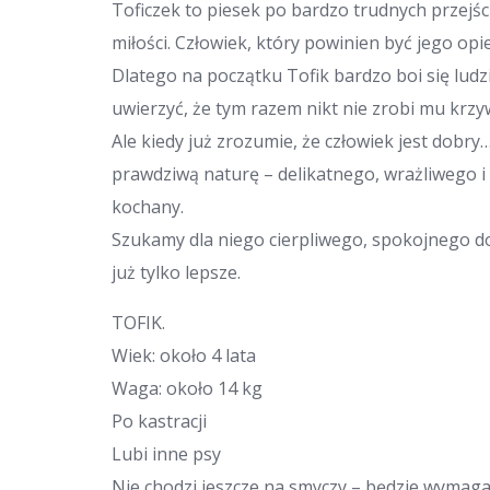
Toficzek to piesek po bardzo trudnych przejśc
miłości. Człowiek, który powinien być jego op
Dlatego na początku Tofik bardzo boi się ludzi.
uwierzyć, że tym razem nikt nie zrobi mu krzy
Ale kiedy już zrozumie, że człowiek jest dobr
prawdziwą naturę – delikatnego, wrażliwego i
kochany.
Szukamy dla niego cierpliwego, spokojnego do
już tylko lepsze.
TOFIK.
Wiek: około 4 lata
Waga: około 14 kg
Po kastracji
Lubi inne psy
Nie chodzi jeszcze na smyczy – będzie wymag