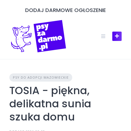
Skip
DODAJ DARMOWE OGŁOSZENIE
to
content
PSY DO ADOPCJI MAZOWIECKIE
TOSIA - piękna,
delikatna sunia
szuka domu