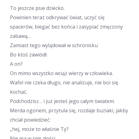
To jeszcze psie dziecko.
Powinien teraz odkrywać świat, uczyć się
spacerów, biegać bez końca i zasypiać zmęczony
zabawą…
Zamiast tego wylądował w schronisku
Bo ktoś zawiódł.
A on?
On mimo wszystko wciąż wierzy w człowieka.
Wafel nie czeka długo, nie analizuje, nie boi się
kochać.
Podchodzisz… i już jesteś jego całym światem.
Merda ogonem, przytula się, rozdaje buziaki, jakby
chciał powiedzieć:
„hej, może to właśnie Ty?
Nie ma w nim złości.