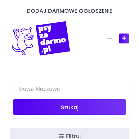
Skip
DODAJ DARMOWE OGŁOSZENIE
to
content
Szukaj
Filtruj