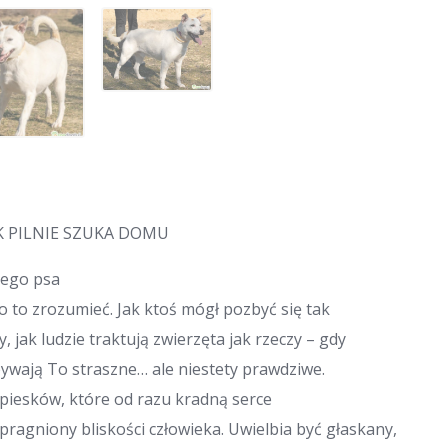
K PILNIE SZUKA DOMU
cego psa
o to zrozumieć. Jak ktoś mógł pozbyć się tak
 jak ludzie traktują zwierzęta jak rzeczy – gdy
bywają To straszne… ale niestety prawdziwe.
h piesków, które od razu kradną serce
pragniony bliskości człowieka. Uwielbia być głaskany,