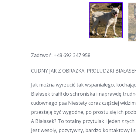
Zadzwoń:
+48 692 347 958
CUDNY JAK Z OBRAZKA, PROLUDZKI BIAŁASE
Jak można wyrzucić tak wspaniałego, kochają
Białasek trafił do schroniska i naprawdę trudn
cudownego psa️ Niestety coraz częściej widzimy,
przestają być wygodne, po prostu się ich poz
A Białasek? To totalny przytulak i jeden z tyc
Jest wesoły, pozytywny, bardzo kontaktowy i s