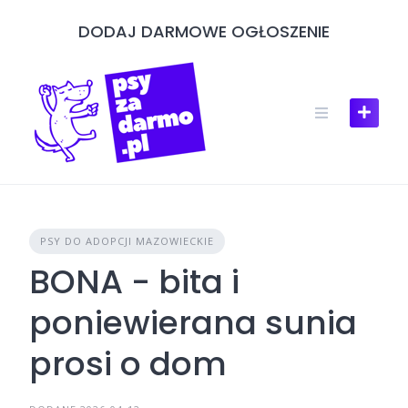
Skip
DODAJ DARMOWE OGŁOSZENIE
to
content
PSY DO ADOPCJI MAZOWIECKIE
BONA - bita i
poniewierana sunia
prosi o dom