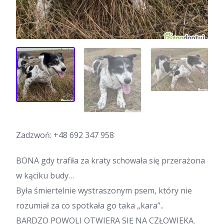
Zadzwoń:
+48 692 347 958
BONA gdy trafiła za kraty schowała się przerażona
w kąciku budy…
Była śmiertelnie wystraszonym psem, który nie
rozumiał za co spotkała go taka „kara”..
BARDZO POWOLI OTWIERA SIĘ NA CZŁOWIEKA.