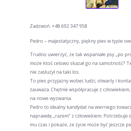
Zadzwoń:
+48 692 347 958
Pedro – majestatyczny, piękny pies w typie owc
Trudno uwierzyć, że tak wspaniałe psy „po pros
może ktoś celowo skazał go na samotność? Te
nie zasłużył na taki los.
To pies przyjazny wobec ludzi, otwarty i kont
zauważa. Chętnie współpracuje z człowiekiem
na nowe wyzwania.
Pedro to idealny kandydat na wiernego towarzy
naprawdę „razem” z człowiekiem. Potrzebuje d
mu czas i pokaże, że życie może być jeszcze pi