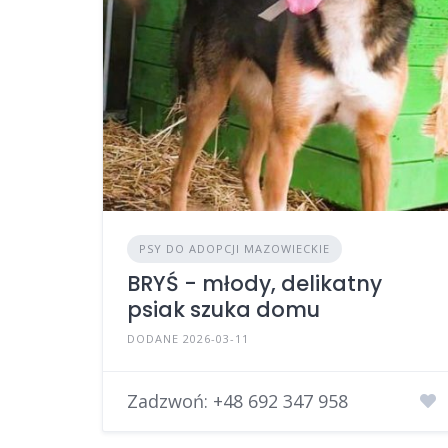
PSY DO ADOPCJI MAZOWIECKIE
BRYŚ - młody, delikatny
psiak szuka domu
DODANE 2026-03-11
Zadzwoń:
+48 692 347 958