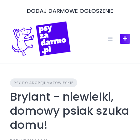
Skip
DODAJ DARMOWE OGŁOSZENIE
to
content
PSY DO ADOPCJI MAZOWIECKIE
Brylant - niewielki,
domowy psiak szuka
domu!