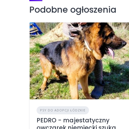
Podobne ogłoszenia
PSY DO ADOPCJI ŁÓDZKIE
PEDRO - majestatyczny
owczarek niemiecki szuka