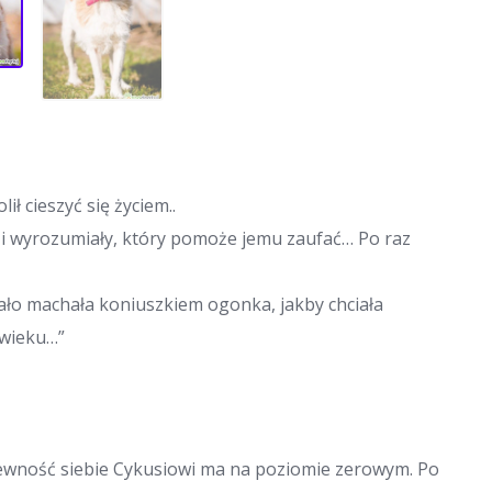
ił cieszyć się życiem..
iwy i wyrozumiały, który pomoże jemu zaufać… Po raz
iało machała koniuszkiem ogonka, jakby chciała
łowieku…”
 pewność siebie Cykusiowi ma na poziomie zerowym. Po