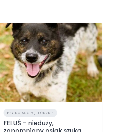
PSY DO ADOPCJI ŁÓDZKIE
FELUŚ - nieduży,
zapomniany psiak szuka