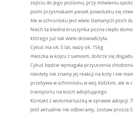
zejściu do jego poziomu, przy mówieniu spok
psimi przysmakami piesek powolutku się otwi
Ale w schronisku jest wiele złamanych psich d
Niech ta biedna kruszynka pozna ciepło domowe
którego już tak wiele doświadczyła.
Cykuś ma ok. 5 lat, waży ok. 15kg
mieszka w kojcu z samcem, dobrze się dogaduj
Cykuś będzie wymagała przyuczenia chodzeni
niestety nie znamy jej reakcji na koty i nie ma
przebywa w schronisku w woj. łódzkim, ale 
transportu na koszt adoptującego
Kontakt z wolontariuszką w sprawie adopcji: 7
Jeśli aktualnie nie odbieramy, zostaw proszę 