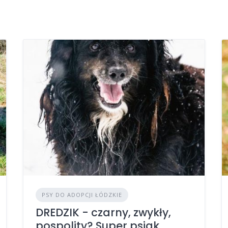
PSY DO ADOPCJI ŁÓDZKIE
DREDZIK - czarny, zwykły,
pospolity? Super psiak