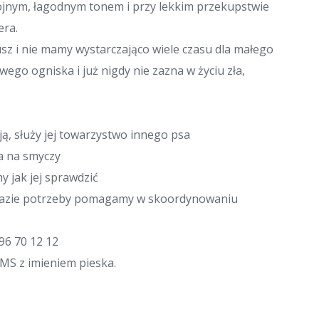
ojnym, łagodnym tonem i przy lekkim przekupstwie
era.
usz i nie mamy wystarczająco wiele czasu dla małego
go ogniska i już nigdy nie zazna w życiu zła,
ą, służy jej towarzystwo innego psa
a na smyczy
my jak jej sprawdzić
w razie potrzeby pomagamy w skoordynowaniu
96 70 12 12
SMS z imieniem pieska.