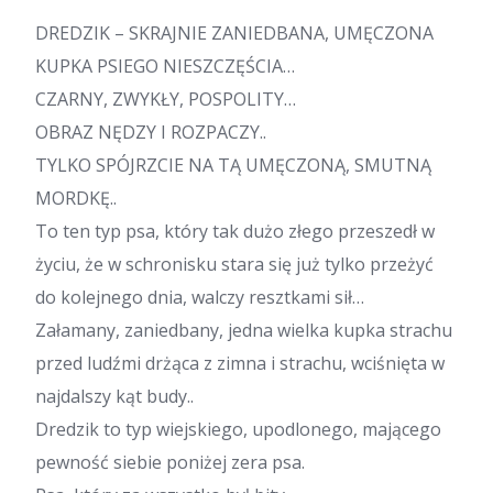
DREDZIK – SKRAJNIE ZANIEDBANA, UMĘCZONA
KUPKA PSIEGO NIESZCZĘŚCIA…
CZARNY, ZWYKŁY, POSPOLITY…
OBRAZ NĘDZY I ROZPACZY..
TYLKO SPÓJRZCIE NA TĄ UMĘCZONĄ, SMUTNĄ
MORDKĘ..
To ten typ psa, który tak dużo złego przeszedł w
życiu, że w schronisku stara się już tylko przeżyć
do kolejnego dnia, walczy resztkami sił…
Załamany, zaniedbany, jedna wielka kupka strachu
przed ludźmi drżąca z zimna i strachu, wciśnięta w
najdalszy kąt budy..
Dredzik to typ wiejskiego, upodlonego, mającego
pewność siebie poniżej zera psa.