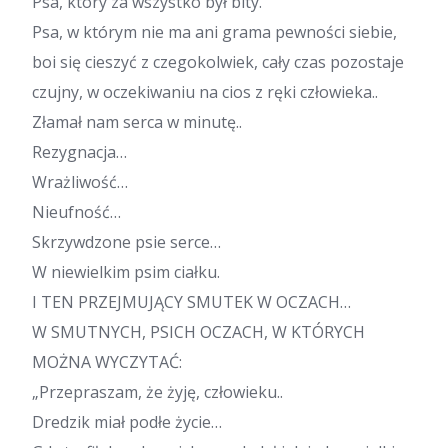
Psa, który za wszystko był bity.
Psa, w którym nie ma ani grama pewności siebie,
boi się cieszyć z czegokolwiek, cały czas pozostaje
czujny, w oczekiwaniu na cios z ręki człowieka..
Złamał nam serca w minutę..
Rezygnacja…
Wrażliwość…
Nieufność…
Skrzywdzone psie serce…
W niewielkim psim ciałku.
I TEN PRZEJMUJĄCY SMUTEK W OCZACH…
W SMUTNYCH, PSICH OCZACH, W KTÓRYCH
MOŻNA WYCZYTAĆ:
„Przepraszam, że żyję, człowieku..
Dredzik miał podłe życie…