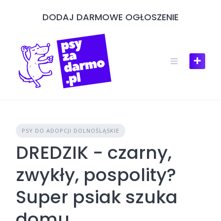
Skip
DODAJ DARMOWE OGŁOSZENIE
to
content
PSY DO ADOPCJI DOLNOŚLĄSKIE
DREDZIK - czarny,
zwykły, pospolity?
Super psiak szuka
domu