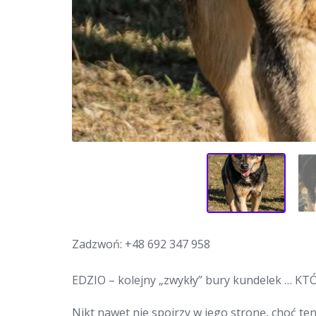
Zadzwoń:
+48 692 347 958
EDZIO – kolejny „zwykły” bury kundelek …
Nikt nawet nie spojrzy w jego stronę, choć te