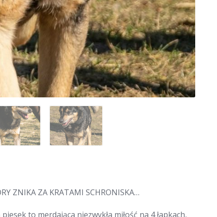
 KTÓRY ZNIKA ZA KRATAMI SCHRONISKA…
n piesek to merdająca niezwykła miłość na 4 łapkach,