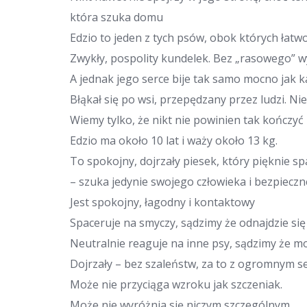
która szuka domu
Edzio to jeden z tych psów, obok których łatw
Zwykły, pospolity kundelek. Bez „rasowego” wy
A jednak jego serce bije tak samo mocno jak 
Błąkał się po wsi, przepędzany przez ludzi. Nie 
Wiemy tylko, że nikt nie powinien tak kończyć 
Edzio ma około 10 lat i waży około 13 kg.
To spokojny, dojrzały piesek, który pięknie 
– szuka jedynie swojego człowieka i bezpieczn
Jest spokojny, łagodny i kontaktowy
Spaceruje na smyczy, sądzimy że odnajdzie si
Neutralnie reaguje na inne psy, sądzimy że m
Dojrzały – bez szaleństw, za to z ogromnym 
Może nie przyciąga wzroku jak szczeniak.
Może nie wyróżnia się niczym szczególnym.