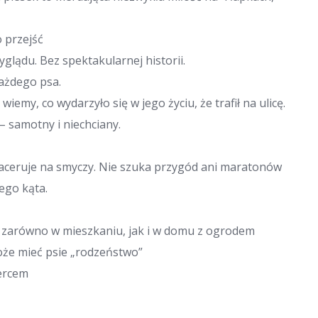
o przejść
glądu. Bez spektakularnej historii.
każdego psa.
wiemy, co wydarzyło się w jego życiu, że trafił na ulicę.
– samotny i niechciany.
spaceruje na smyczy. Nie szuka przygód ani maratonów
ego kąta.
ę zarówno w mieszkaniu, jak i w domu z ogrodem
oże mieć psie „rodzeństwo”
sercem