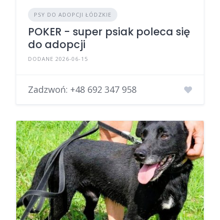
PSY DO ADOPCJI ŁÓDZKIE
POKER - super psiak poleca się
do adopcji
DODANE 2026-06-15
Zadzwoń:
+48 692 347 958