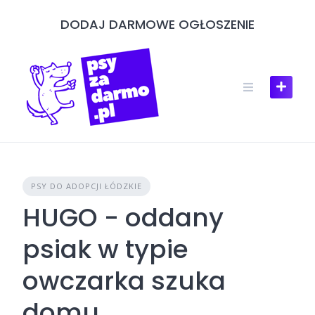
Skip
DODAJ DARMOWE OGŁOSZENIE
to
content
PSY DO ADOPCJI ŁÓDZKIE
HUGO - oddany
psiak w typie
owczarka szuka
domu