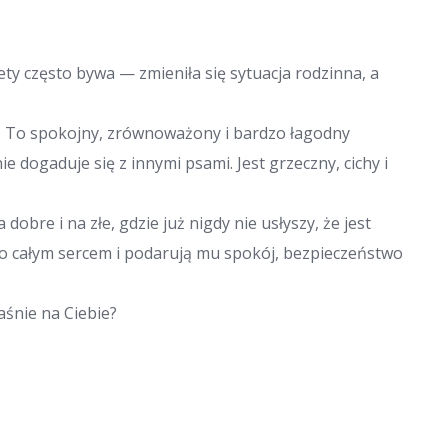
tety często bywa — zmieniła się sytuacja rodzinna, a
zi. To spokojny, zrównoważony i bardzo łagodny
ie dogaduje się z innymi psami. Jest grzeczny, cichy i
bre i na złe, gdzie już nigdy nie usłyszy, że jest
go całym sercem i podarują mu spokój, bezpieczeństwo
śnie na Ciebie?