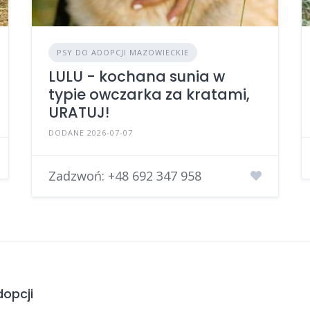
PSY DO ADOPCJI MAZOWIECKIE
LULU - kochana sunia w
typie owczarka za kratami,
URATUJ!
DODANE 2026-07-07
Zadzwoń:
+48 692 347 958
opcji