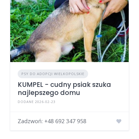
PSY DO ADOPCJI WIELKOPOLSKIE
KUMPEL - cudny psiak szuka
najlepszego domu
DODANE 2026-02-23
Zadzwoń:
+48 692 347 958