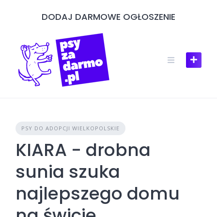
Skip
DODAJ DARMOWE OGŁOSZENIE
to
content
PSY DO ADOPCJI WIELKOPOLSKIE
KIARA - drobna
sunia szuka
najlepszego domu
na świcie