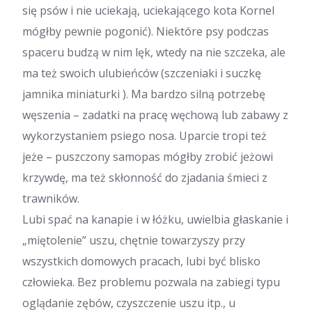
się psów i nie uciekają, uciekającego kota Kornel
mógłby pewnie pogonić). Niektóre psy podczas
spaceru budzą w nim lęk, wtedy na nie szczeka, ale
ma też swoich ulubieńców (szczeniaki i suczkę
jamnika miniaturki ). Ma bardzo silną potrzebę
węszenia – zadatki na pracę węchową lub zabawy z
wykorzystaniem psiego nosa. Uparcie tropi też
jeże – puszczony samopas mógłby zrobić jeżowi
krzywdę, ma też skłonność do zjadania śmieci z
trawników.
Lubi spać na kanapie i w łóżku, uwielbia głaskanie i
„miętolenie” uszu, chętnie towarzyszy przy
wszystkich domowych pracach, lubi być blisko
człowieka. Bez problemu pozwala na zabiegi typu
oglądanie zębów, czyszczenie uszu itp., u