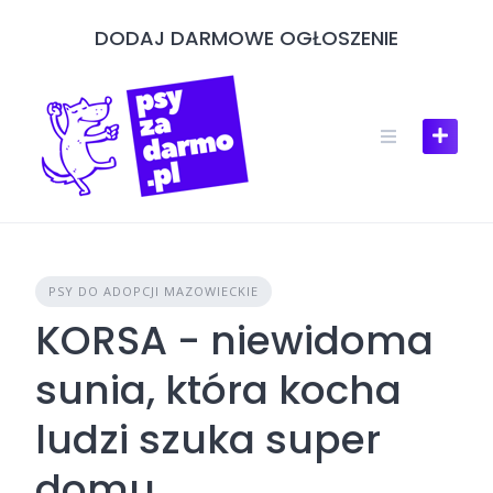
Skip
DODAJ DARMOWE OGŁOSZENIE
to
content
PSY DO ADOPCJI MAZOWIECKIE
KORSA - niewidoma
sunia, która kocha
ludzi szuka super
domu