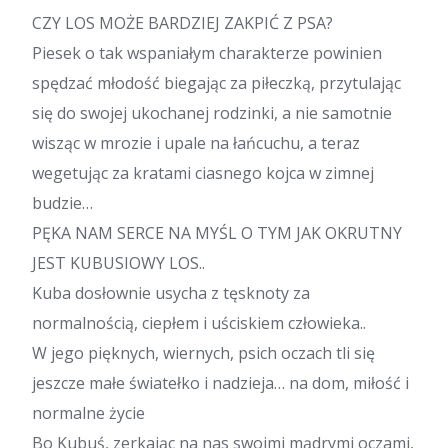
CZY LOS MOŻE BARDZIEJ ZAKPIĆ Z PSA?
Piesek o tak wspaniałym charakterze powinien
spędzać młodość biegając za piłeczką, przytulając
się do swojej ukochanej rodzinki, a nie samotnie
wisząc w mrozie i upale na łańcuchu, a teraz
wegetując za kratami ciasnego kojca w zimnej
budzie…
PĘKA NAM SERCE NA MYŚL O TYM JAK OKRUTNY
JEST KUBUSIOWY LOS..
Kuba dosłownie usycha z tęsknoty za
normalnością, ciepłem i uściskiem człowieka..
W jego pięknych, wiernych, psich oczach tli się
jeszcze małe światełko i nadzieja… na dom, miłość i
normalne życie
Bo Kubuś, zerkając na nas swoimi mądrymi oczami,