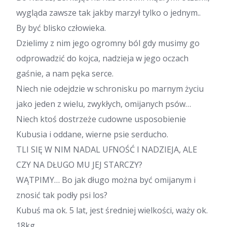
wygląda zawsze tak jakby marzył tylko o jednym..
By być blisko człowieka.
Dzielimy z nim jego ogromny ból gdy musimy go
odprowadzić do kojca, nadzieja w jego oczach
gaśnie, a nam pęka serce.
Niech nie odejdzie w schronisku po marnym życiu
jako jeden z wielu, zwykłych, omijanych psów…
Niech ktoś dostrzeże cudowne usposobienie
Kubusia i oddane, wierne psie serducho.
TLI SIĘ W NIM NADAL UFNOŚĆ I NADZIEJA, ALE
CZY NA DŁUGO MU JEJ STARCZY?
WĄTPIMY… Bo jak długo można być omijanym i
znosić tak podły psi los?
Kubuś ma ok. 5 lat, jest średniej wielkości, waży ok.
18kg