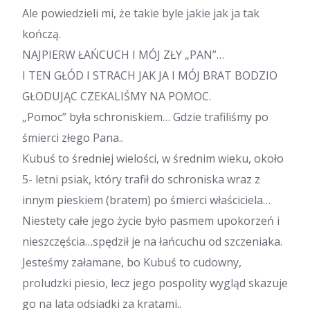
Ale powiedzieli mi, że takie byle jakie jak ja tak
kończą.
NAJPIERW ŁAŃCUCH I MÓJ ZŁY „PAN”…
I TEN GŁÓD I STRACH JAK JA I MÓJ BRAT BODZIO
GŁODUJĄC CZEKALIŚMY NA POMOC.
„Pomoc” była schroniskiem… Gdzie trafiliśmy po
śmierci złego Pana..
Kubuś to średniej wielości, w średnim wieku, około
5- letni psiak, który trafił do schroniska wraz z
innym pieskiem (bratem) po śmierci właściciela…
Niestety całe jego życie było pasmem upokorzeń i
nieszczęścia…spędził je na łańcuchu od szczeniaka.
Jesteśmy załamane, bo Kubuś to cudowny,
proludzki piesio, lecz jego pospolity wygląd skazuje
go na lata odsiadki za kratami..