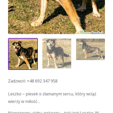
Zadzwoń:
+48 692 347 958
Leszko – piesek o złamanym sercu, który wciąż
wierzy w miłość…
Niepozorny, cichy, pokorny – taki jest Leszko. W