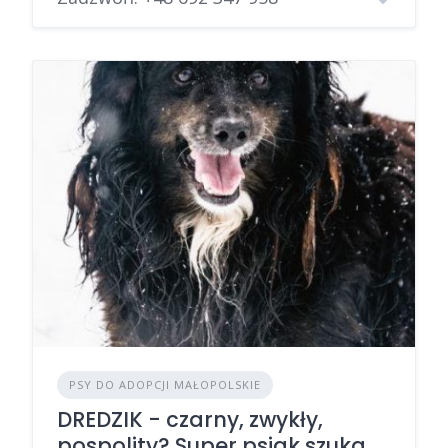
PSY DO ADOPCJI MAŁOPOLSKIE
DREDZIK - czarny, zwykły,
pospolity? Super psiak szuka