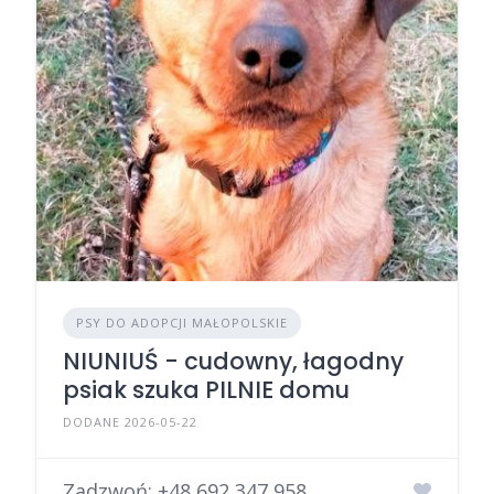
PSY DO ADOPCJI MAŁOPOLSKIE
NIUNIUŚ - cudowny, łagodny
psiak szuka PILNIE domu
DODANE 2026-05-22
Zadzwoń:
+48 692 347 958