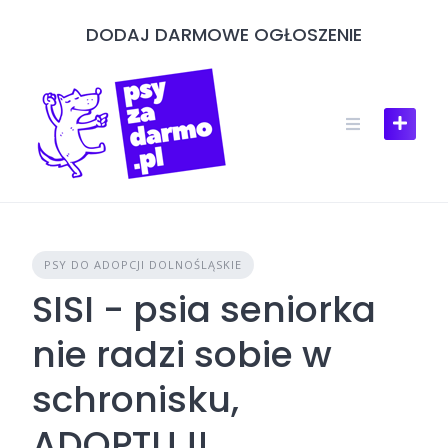
Skip
DODAJ DARMOWE OGŁOSZENIE
to
content
PSY DO ADOPCJI DOLNOŚLĄSKIE
SISI - psia seniorka
nie radzi sobie w
schronisku,
ADOPTUJ!