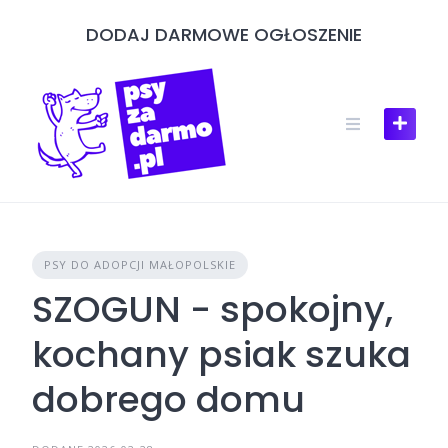
Skip
DODAJ DARMOWE OGŁOSZENIE
to
content
PSY DO ADOPCJI MAŁOPOLSKIE
SZOGUN - spokojny,
kochany psiak szuka
dobrego domu