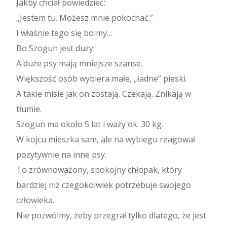
Jakby chciał powiedzieć:
„Jestem tu. Możesz mnie pokochać.”
I właśnie tego się boimy…
Bo Szogun jest duży.
A duże psy mają mniejsze szanse.
Większość osób wybiera małe, „ładne” pieski.
A takie misie jak on zostają. Czekają. Znikają w
tłumie.
Szogun ma około 5 lat i waży ok. 30 kg.
W kojcu mieszka sam, ale na wybiegu reagował
pozytywnie na inne psy.
To zrównoważony, spokojny chłopak, który
bardziej niż czegokolwiek potrzebuje swojego
człowieka.
Nie pozwólmy, żeby przegrał tylko dlatego, że jest