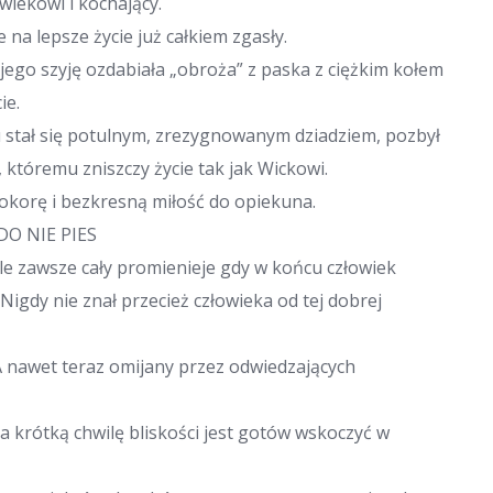
wiekowi i kochający.
 na lepsze życie już całkiem zgasły.
ty jego szyję ozdabiała „obroża” z paska z ciężkim kołem
ie.
 stał się potulnym, zrezygnowanym dziadziem, pozbył
któremu zniszczy życie tak jak Wickowi.
okorę i bezkresną miłość do opiekuna.
UDO NIE PIES
ale zawsze cały promienieje gdy w końcu człowiek
igdy nie znał przecież człowieka od tej dobrej
 A nawet teraz omijany przez odwiedzających
za krótką chwilę bliskości jest gotów wskoczyć w