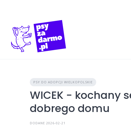
Skip
to
content
PSY DO ADOPCJI WIELKOPOLSKIE
WICEK - kochany s
dobrego domu
DODANE 2026-02-21