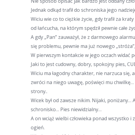
Nie sposób opisać jak bardzo jest oddany czło
Jednak odkąd trafił do schroniska jego nadzieje
Wiciu wie co to ciężkie życie, gdy trafił za kra
od łańcucha, na którym spędził pewnie całe życ
A gdy „Pan” zauważył, że z darmowego alarmu
się problemu, pewnie ma już nowego „stróża”, 
W pierwszym kontakcie w jego oczach widać p
Jaki to jest cudowny, dobry, spokojny pies, C
Wiciu ma łagodny charakter, nie narzuca się, 
zwróci na niego uwagę, poświęci mu chwilkę… N
strony..
Wicek był od zawsze nikim. Nijaki, poniżany…
schronisko… Pies niewidzialny…
A on wciąż wielbi człowieka ponad wszystko i 
ogień.