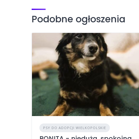
Podobne ogłoszenia
PSY DO ADOPCJI WIELKOPOLSKIE
BONITA - nieduża, spokojna