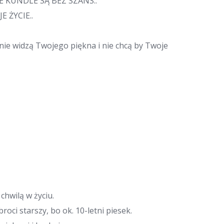
E KUNDLE SĄ BEZ SZANS..
 ŻYCIE..
 nie widzą Twojego piękna i nie chcą by Twoje
chwilą w życiu.
oci starszy, bo ok. 10-letni piesek.