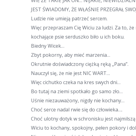
WIE ŻE TAKIE JAK ON… NIJAKIE, NIEWIDZIALN
JEST ŚWIADOMY, ŻE WŁAŚNIE PRZEGRAŁ SWOJE
Ludzie nie umieją patrzeć sercem.
Więc przepraszam Cię Wiciu za ludzi. Za to, że
kochające psie serduszko biło u ich boku.
Biedny Wicek…
Zbyt pokorny, aby mieć marzenia…
Okrutnie doświadczony ciężką ręką „Pana”.
Nauczył się, że nie jest NIC WART…
Więc cichutko czeka na kres swych dni…
Bo tutaj na ziemi spotkało go samo zło…
Uśnie niezauważony, nigdy nie kochany…
Choć serce nadal rwie się do człowieka….
Choć ulotny dotyk w schronisku jest najmilszą 
Wiciu to kochany, spokojny, pełen pokory i dobr